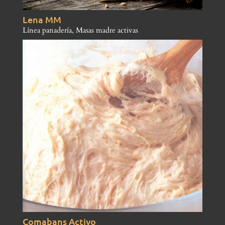
Lena MM
Línea panadería
,
Masas madre activas
Comabans Activo