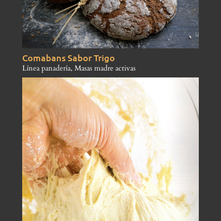
Comabans Sabor Trigo
Línea panadería
,
Masas madre activas