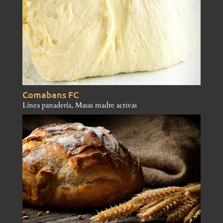
Comabans FC
Línea panadería
,
Masas madre activas