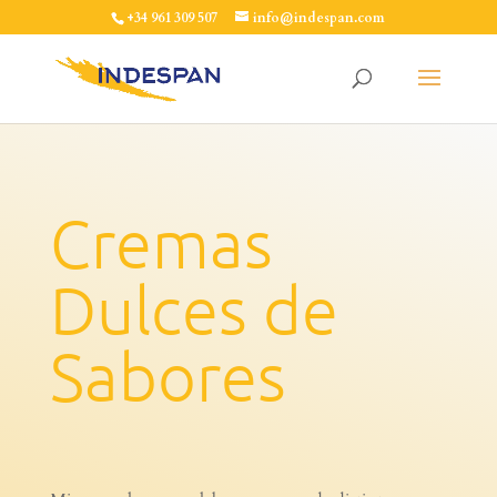
+34 961 309 507
info@indespan.com
Cremas
Dulces de
Sabores