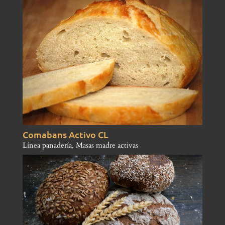
Comabans Activo CL
Línea panadería
,
Masas madre activas