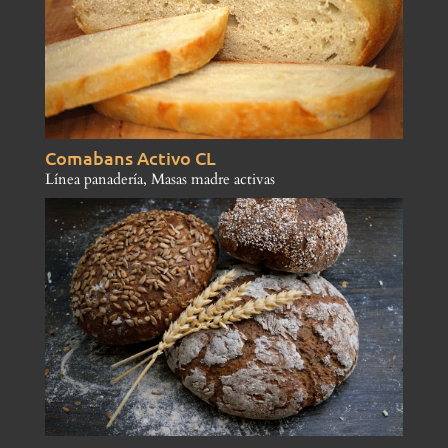
Comabans Activo CL
Línea panadería
,
Masas madre activas