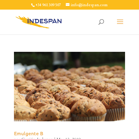
+34 961 309 507
info@indespan.com
Emulgente B