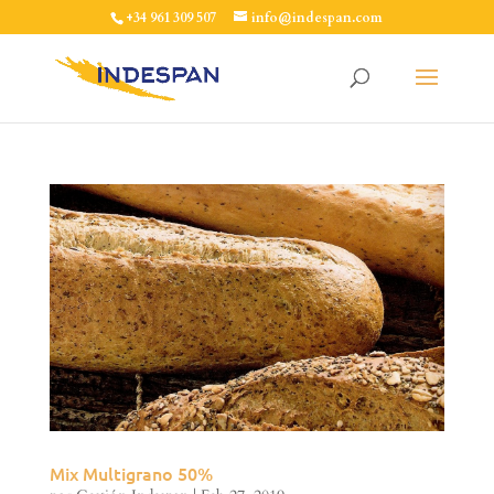
+34 961 309 507
info@indespan.com
Mix Multigrano 50%