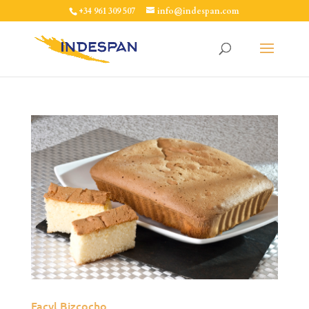
+34 961 309 507
info@indespan.com
Facyl Bizcocho