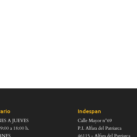
ario
Indespan
ES A JUEVES
Calle Mayor nº69
9:00 a 18:00 h.
P.I. Alfara del Patriarca
RNES
46115 - Alfara del Patriarca