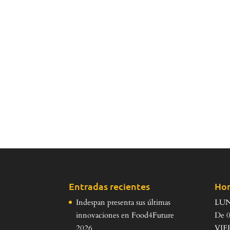
Entradas recientes
Hor
Indespan presenta sus últimas
LUN
innovaciones en Food4Future
De 0
2026
VIE