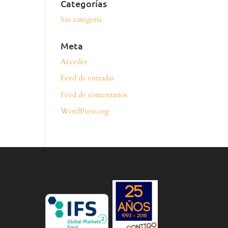
Categorías
Sin categoría
Meta
Acceder
Feed de entradas
Feed de comentarios
WordPress.org