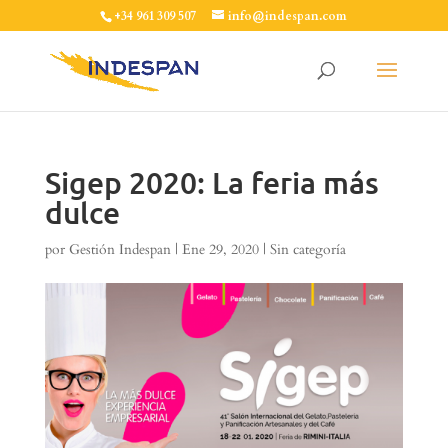
+34 961 309 507
info@indespan.com
Sigep 2020: La feria más
dulce
por
Gestión Indespan
|
Ene 29, 2020
|
Sin categoría